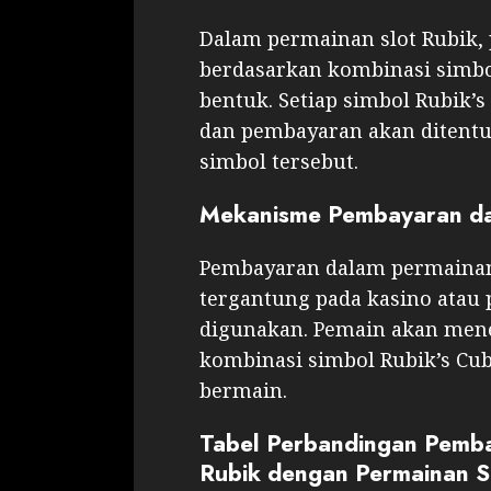
Dalam permainan slot Rubik,
berdasarkan kombinasi simbo
bentuk. Setiap simbol Rubik’s
dan pembayaran akan ditentu
simbol tersebut.
Mekanisme Pembayaran da
Pembayaran dalam permainan 
tergantung pada kasino atau
digunakan. Pemain akan men
kombinasi simbol Rubik’s Cub
bermain.
Tabel Perbandingan Pemba
Rubik dengan Permainan S