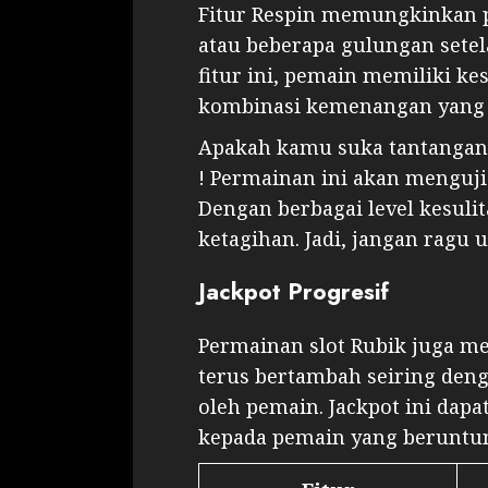
Fitur Respin memungkinkan 
atau beberapa gulungan setel
fitur ini, pemain memiliki 
kombinasi kemenangan yang
Apakah kamu suka tantangan?
! Permainan ini akan menguji
Dengan berbagai level kesul
ketagihan. Jadi, jangan ragu
Jackpot Progresif
Permainan slot Rubik juga m
terus bertambah seiring den
oleh pemain. Jackpot ini da
kepada pemain yang beruntu