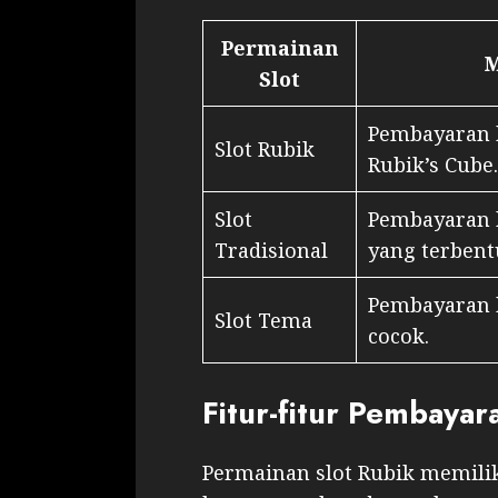
Permainan
M
Slot
Pembayaran 
Slot Rubik
Rubik’s Cube.
Slot
Pembayaran 
Tradisional
yang terbent
Pembayaran 
Slot Tema
cocok.
Fitur-fitur Pembayar
Permainan slot Rubik memilik