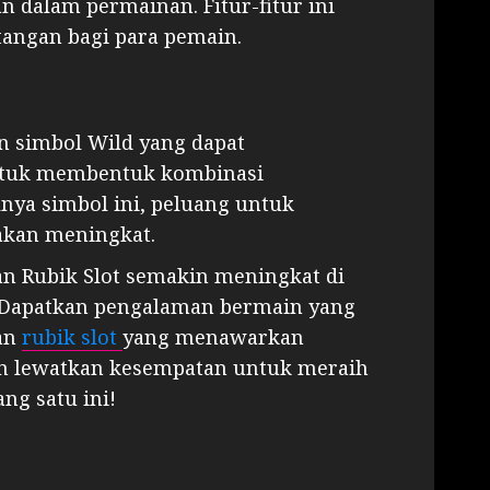
 dalam permainan. Fitur-fitur ini
angan bagi para pemain.
 simbol Wild yang dapat
ntuk membentuk kombinasi
ya simbol ini, peluang untuk
kan meningkat.
nan Rubik Slot semakin meningkat di
e. Dapatkan pengalaman bermain yang
an
rubik slot
yang menawarkan
gan lewatkan kesempatan untuk meraih
ng satu ini!