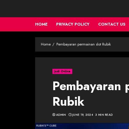
Skip
to
content
HOME
PRIVACY POLICY
CONTACT US
Home
Pembayaran permainan slot Rubik
Judi Online
Pembayaran p
Rubik
ADMIN
JUNE 19, 2024
3 MIN READ