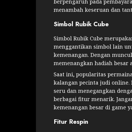
berpengaruh pada pembayaran
menambah keseruan dan tant
Simbol Rubik Cube
Simbol Rubik Cube merupakan
menggantikan simbol lain u
kemenangan. Dengan munculn
memenangkan hadiah besar a
Saat ini, popularitas permai
kalangan pecinta judi onlin
seru dan menegangkan deng
berbagai fitur menarik. Jan
kemenangan besar di game ya
Fitur Respin