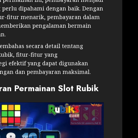
g perlu dipahami dengan baik. Dengan
ur-fitur menarik, pembayaran dalam
 memberikan pengalaman bermain
n.
membahas secara detail tentang
bik, fitur-fitur yang
gi efektif yang dapat digunakan
ngan dan pembayaran maksimal.
an Permainan Slot Rubik